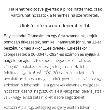
Ha lehet felöltözve gyertek a piros háttérhez, csak
váltóruhát hozzatok a fehérhez ha szeretnétek.
Utolsó fotózási nap december 14.
Egy családra fél-maximum egy órát számolunk, kérjük
pontosan érkezzetek, nem kell hamarabb jönni, ha 11-et
beszéltünk meg akkor 11-re gyertek. Érkezéskor
csörgessetek a 06-30/475-2924-es számon és nyitjuk a
Öltözködés-megbeszélés-
fotózás-
nagy fehér ajtót.
válogatás-pakolás-
fizetés, így fog zajlani. Ha lehet
felöltözve gyertek! VÁLTÓCIPŐ használata kötelező,
anyukák hozhatnak magassarkút, gyerekek mezítláb vagy
zokniban is lehetnek. Ha a gyerekek elevenek, nyűgösek,
hozzatok kísérőt, nagyszülőt, aki a válogatás idejére játszik
velük vagy leviszi sétálni őket, illetve segít titeket!
Fotózni Attila fog, betegség és igény esetén István.