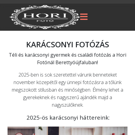
KARÁCSONYI FOTÓZÁS
Téli és karácsonyi gyermek és családi fotózás a Hori
Fotónál Berettyóújfaluban!
2025-ben is sok szeretettel várunk benneteket
november közepétől egy ünnepi fotózásra a tőlünk
megszokott stílusban és minőségben. Élmény lehet a
gyerekeknek és nagyszerű ajándék majd a
nagyszülőknek.
2025-ös karácsonyi háttereink: