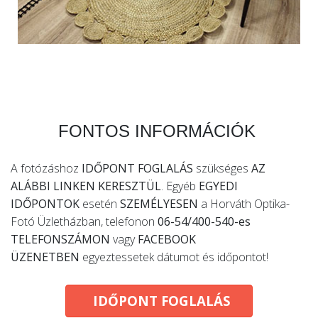
FONTOS INFORMÁCIÓK
A fotózáshoz
IDŐPONT FOGLALÁS
szükséges
AZ
ALÁBBI LINKEN KERESZTÜL
. Egyéb
EGYEDI
IDŐPONTOK
esetén
SZEMÉLYESEN
a Horváth Optika-
Fotó Üzletházban, telefonon
06-54/400-540-es
TELEFONSZÁMON
vagy
FACEBOOK
ÜZENETBEN
egyeztessetek dátumot és időpontot!
IDŐPONT FOGLALÁS