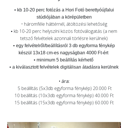
• kb 10-20 perc fotózás a Hori Fotó berettyóújfalui
stúdiójában a körépületben
• háromféle háttérnél, átöltözési lehetőség
kb 10-20 perc helyszíni közös fotóválogatás (a nem
•
tetsző felvételek azonnali törlésre kerülnek)
• egy felvételről/beállításról 3 db egyforma fénykép
készül 13x18 cm-es nagyságban 4000 Ft-ért
• minimum 5 beállítás kérhető
• a kiválasztott felvételek digitálisan átadásra kerülnek
• ára:
5 beállítás (5x3db egyforma fénykép) 20.000 Ft
10 beállítás (10x3db egyforma fénykép) 40.000 Ft
15 beállítás (15x3db egyforma fénykép) 60.000 Ft